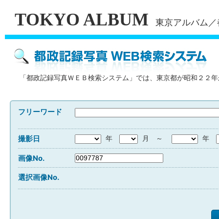
TOKYO ALBUM
東京アルバム／
「都政記録写真ＷＥＢ検索システム」では、東京都が昭和２２年
フリーワード
撮影日
年
月 ～
年
画像No.
選択画像No.