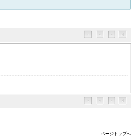
|<
«
»
>|
|<
«
»
>|
↑ページトップへ