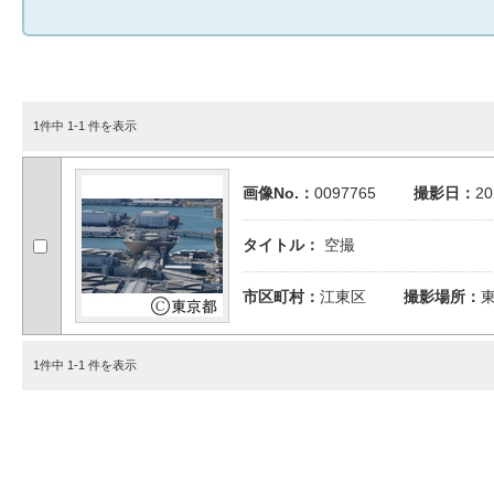
1件中 1-1 件を表示
画像No.：
0097765
撮影日：
2
タイトル：
空撮
市区町村：
江東区
撮影場所：
1件中 1-1 件を表示