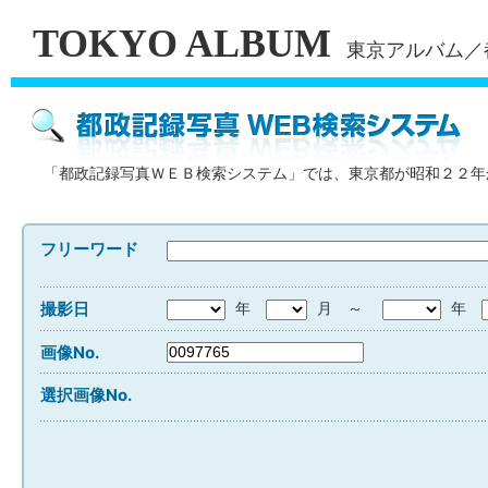
TOKYO ALBUM
東京アルバム／
「都政記録写真ＷＥＢ検索システム」では、東京都が昭和２２年
フリーワード
撮影日
年
月 ～
年
画像No.
選択画像No.